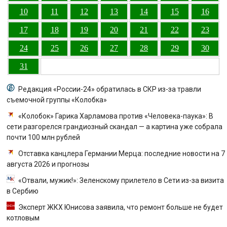
10
11
12
13
14
15
16
17
18
19
20
21
22
23
24
25
26
27
28
29
30
31
Редакция «России-24» обратилась в СКР из-за травли
съемочной группы «Колобка»
«Колобок» Гарика Харламова против «Человека-паука»: В
сети разгорелся грандиозный скандал — а картина уже собрала
почти 100 млн рублей
Отставка канцлера Германии Мерца: последние новости на 7
августа 2026 и прогнозы
«Отвали, мужик!»: Зеленскому прилетело в Сети из-за визита
в Сербию
Эксперт ЖКХ Юнисова заявила, что ремонт больше не будет
котловым