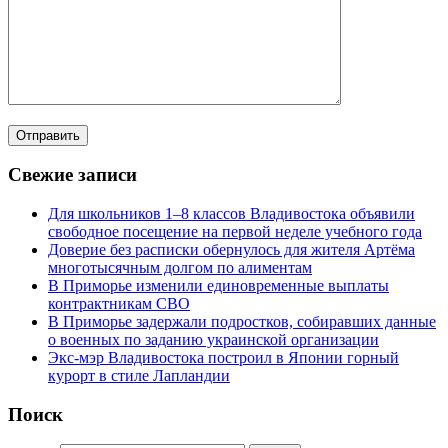
Свежие записи
Для школьников 1–8 классов Владивостока объявили
свободное посещение на первой неделе учебного года
Доверие без расписки обернулось для жителя Артёма
многотысячным долгом по алиментам
В Приморье изменили единовременные выплаты
контрактникам СВО
В Приморье задержали подростков, собиравших данные
о военных по заданию украинской организации
Экс-мэр Владивостока построил в Японии горный
курорт в стиле Лапландии
Поиск