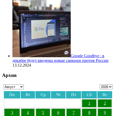
Google Goodbye : в
декабре будут введены новые санкции против России
13.12.2024
Архив
Пн
Вт
Ср
Чт
Пт
Сб
Вс
1
2
3
4
5
6
7
8
9