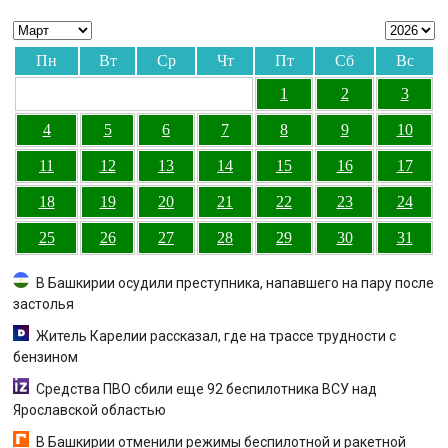
Пн
Вт
Ср
Чт
Пт
Сб
Вс
1
2
3
4
5
6
7
8
9
10
11
12
13
14
15
16
17
18
19
20
21
22
23
24
25
26
27
28
29
30
31
В Башкирии осудили преступника, напавшего на пару после
застолья
Житель Карелии рассказал, где на трассе трудности с
бензином
Средства ПВО сбили еще 92 беспилотника ВСУ над
Ярославской областью
В Башкирии отменили режимы беспилотной и ракетной