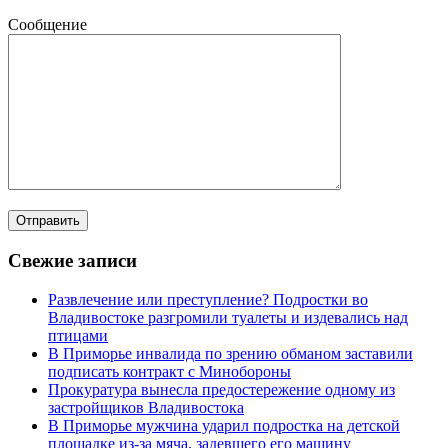
Сообщение
Свежие записи
Развлечение или преступление? Подростки во
Владивостоке разгромили туалеты и издевались над
птицами
В Приморье инвалида по зрению обманом заставили
подписать контракт с Минобороны
Прокуратура вынесла предостережение одному из
застройщиков Владивостока
В Приморье мужчина ударил подростка на детской
площадке из-за мяча, задевшего его машину