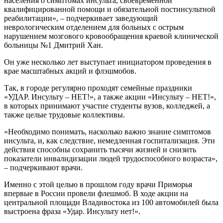
населения о симптомах инсульта, своевременной
квалифицированной помощи и обязательной постинсультной
реабилитации», – подчеркивает заведующий
неврологическим отделением для больных с острым
нарушением мозгового кровообращения краевой клинической
больницы №1 Дмитрий Хан.
Он уже несколько лет выступает инициатором проведения в
крае масштабных акций и флэшмобов.
Так, в городе регулярно проходят семейные праздники
«УДАР. Инсульту – НЕТ!», а также акции «Инсульту – НЕТ!»,
в которых принимают участие студенты вузов, колледжей, а
также целые трудовые коллективы.
«Необходимо понимать, насколько важно знание симптомов
инсульта, и, как следствие, немедленная госпитализация. Эти
действия способны сохранить тысячи жизней и снизить
показатели инвалидизации людей трудоспособного возраста»,
– подчеркивают врачи.
Именно с этой целью в прошлом году врачи Приморья
впервые в России провели флешмоб. В ходе акции на
центральной площади Владивостока из 100 автомобилей была
выстроена фраза «Удар. Инсульту нет!».