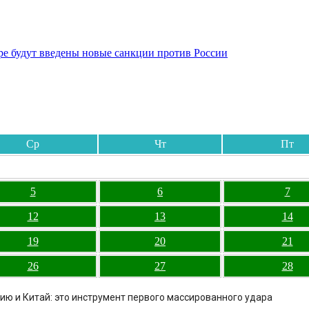
бре будут введены новые санкции против России
Ср
Чт
Пт
5
6
7
12
13
14
19
20
21
26
27
28
ию и Китай: это инструмент первого массированного удара