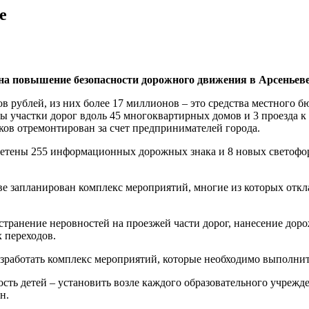
е
на повышение безопасности дорожного движения в Арсеньеве 
нов рублей, из них более 17 миллионов – это средства местного
ы участки дорог вдоль 45 многоквартирных домов и 3 проезда 
ков отремонтирован за счет предпринимателей города.
ретены 255 информационных дорожных знака и 8 новых светофор
е запланирован комплекс мероприятий, многие из которых откла
странение неровностей на проезжей части дорог, нанесение дор
 переходов.
азработать комплекс мероприятий, которые необходимо выполнит
сть детей – установить возле каждого образовательного учреж
н.