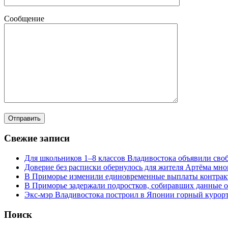
Сообщение
Свежие записи
Для школьников 1–8 классов Владивостока объявили своб
Доверие без расписки обернулось для жителя Артёма мн
В Приморье изменили единовременные выплаты контра
В Приморье задержали подростков, собиравших данные о
Экс-мэр Владивостока построил в Японии горный курорт
Поиск