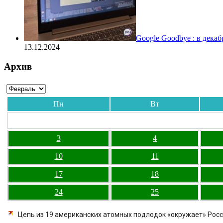
Google Goodbye : в дека
13.12.2024
Архив
Пн
Вт
3
4
10
11
17
18
24
25
Цепь из 19 американских атомных подлодок «окружает» Росс