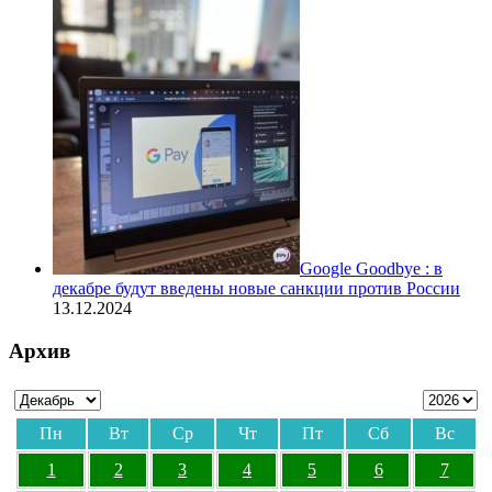
Google Goodbye : в
декабре будут введены новые санкции против России
13.12.2024
Архив
Пн
Вт
Ср
Чт
Пт
Сб
Вс
1
2
3
4
5
6
7