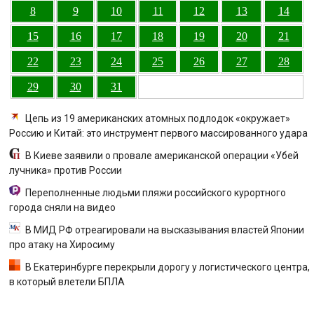
8
9
10
11
12
13
14
15
16
17
18
19
20
21
22
23
24
25
26
27
28
29
30
31
Цепь из 19 американских атомных подлодок «окружает»
Россию и Китай: это инструмент первого массированного удара
В Киеве заявили о провале американской операции «Убей
лучника» против России
Переполненные людьми пляжи российского курортного
города сняли на видео
В МИД РФ отреагировали на высказывания властей Японии
про атаку на Хиросиму
В Екатеринбурге перекрыли дорогу у логистического центра,
в который влетели БПЛА