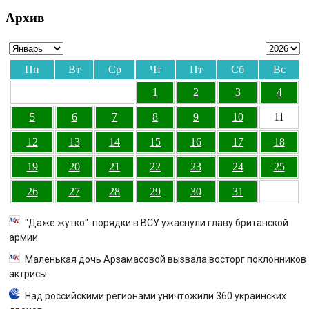
Архив
Пн
Вт
Ср
Чт
Пт
Сб
Вс
1
2
3
4
5
6
7
8
9
10
11
12
13
14
15
16
17
18
19
20
21
22
23
24
25
26
27
28
29
30
31
"Даже жутко": порядки в ВСУ ужаснули главу британской
армии
Маленькая дочь Арзамасовой вызвала восторг поклонников
актрисы
Над российскими регионами уничтожили 360 украинских