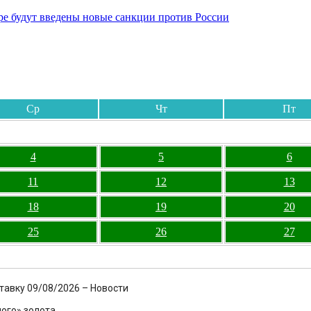
бре будут введены новые санкции против России
Ср
Чт
Пт
4
5
6
11
12
13
18
19
20
25
26
27
тавку 09/08/2026 – Новости
ого» золота