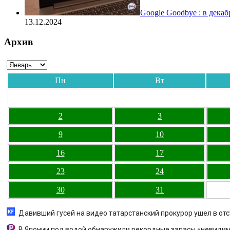
Google Goodbye : в дека
13.12.2024
Архив
Пн
Вт
2
3
9
10
16
17
23
24
30
31
Давивший гусей на видео татарстанский прокурор ушел в отс
В Японии под водой обнаружили рекордные запасы «невидим