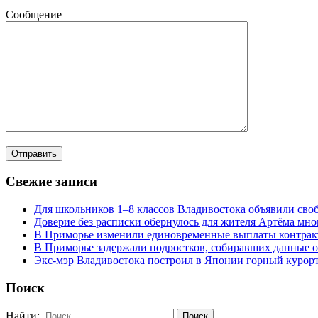
Сообщение
Свежие записи
Для школьников 1–8 классов Владивостока объявили своб
Доверие без расписки обернулось для жителя Артёма мн
В Приморье изменили единовременные выплаты контра
В Приморье задержали подростков, собиравших данные о
Экс-мэр Владивостока построил в Японии горный курорт
Поиск
Найти: