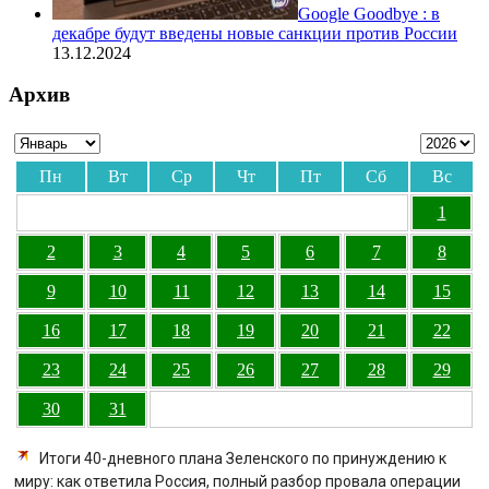
Google Goodbye : в
декабре будут введены новые санкции против России
13.12.2024
Архив
Пн
Вт
Ср
Чт
Пт
Сб
Вс
1
2
3
4
5
6
7
8
9
10
11
12
13
14
15
16
17
18
19
20
21
22
23
24
25
26
27
28
29
30
31
Итоги 40-дневного плана Зеленского по принуждению к
миру: как ответила Россия, полный разбор провала операции