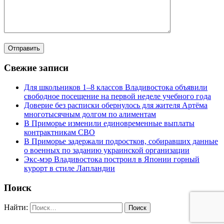
Свежие записи
Для школьников 1–8 классов Владивостока объявили
свободное посещение на первой неделе учебного года
Доверие без расписки обернулось для жителя Артёма
многотысячным долгом по алиментам
В Приморье изменили единовременные выплаты
контрактникам СВО
В Приморье задержали подростков, собиравших данные
о военных по заданию украинской организации
Экс-мэр Владивостока построил в Японии горный
курорт в стиле Лапландии
Поиск
Найти: