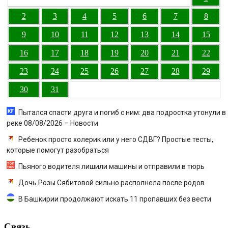
2
3
4
5
6
7
8
9
10
11
12
13
14
15
16
17
18
19
20
21
22
23
24
25
26
27
28
29
30
31
Пытался спасти друга и погиб с ним: два подростка утонули в
реке 08/08/2026 – Новости
Ребенок просто холерик или у него СДВГ? Простые тесты,
которые помогут разобраться
Пьяного водителя лишили машины и отправили в тюрь
Дочь Розы Сябитовой сильно располнела после родов
В Башкирии продолжают искать 11 пропавших без вести
Связь