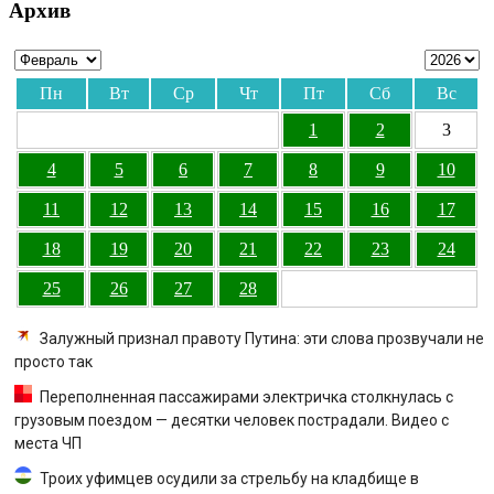
Архив
Пн
Вт
Ср
Чт
Пт
Сб
Вс
1
2
3
4
5
6
7
8
9
10
11
12
13
14
15
16
17
18
19
20
21
22
23
24
25
26
27
28
Залужный признал правоту Путина: эти слова прозвучали не
просто так
Переполненная пассажирами электричка столкнулась с
грузовым поездом — десятки человек пострадали. Видео с
места ЧП
Троих уфимцев осудили за стрельбу на кладбище в