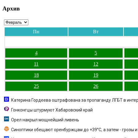
Архив
Пн
Вт
4
5
11
12
18
19
25
26
Катерина Гордеева оштрафована за пропаганду ЛГБТ в интерн
Гонконгцы штурмуют Хабаровский край
Орел накрыл мощнейший ливень
Синоптики обещают оренбуржцам до +39°С, а затем - грозы 