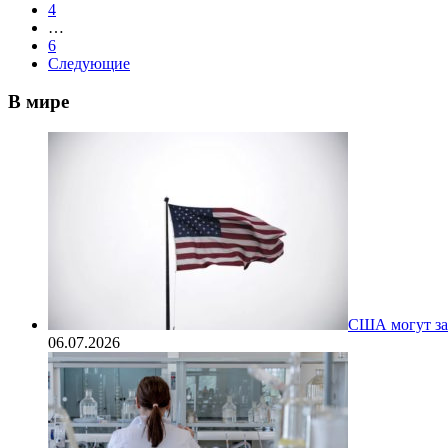
4
…
6
Следующие
В мире
США могут за
06.07.2026