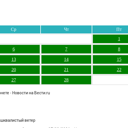
Ср
Чт
Пт
1
6
7
8
13
14
15
20
21
22
27
28
ете - Новости на Вести.ru
и шквалистый ветер