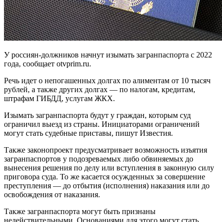
У россиян-должников начнут изымать загранпаспорта с 2022
года, сообщает otvprim.ru.
Речь идет о непогашенных долгах по алиментам от 10 тысяч
рублей, а также других долгах — по налогам, кредитам,
штрафам ГИБДД, услугам ЖКХ.
Изымать загранпаспорта будут у граждан, которым суд
ограничил выезд из страны. Инициаторами ограничений
могут стать судебные приставы, пишут Известия.
Также законопроект предусматривает возможность изъятия
загранпаспортов у подозреваемых либо обвиняемых до
вынесения решения по делу или вступления в законную силу
приговора суда. То же касается осужденных за совершение
преступления — до отбытия (исполнения) наказания или до
освобождения от наказания.
Также загранпаспорта могут быть признаны
недействительными. Основаниями для этого могут стать