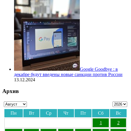
Google Goodbye : в
декабре будут введены новые санкции против России
13.12.2024
Архив
Пн
Вт
Ср
Чт
Пт
Сб
Вс
1
2