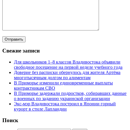
Свежие записи
Для школьников 1–8 классов Владивостока объявили
свободное посещение на первой неделе учебного года
Доверие без расписки обернулось для жителя Артёма
многотысячным долгом по алиментам
В Приморье изменили единовременные выплаты
контрактникам СВО
В Приморье задержали подростков, собиравших данные
о военных по заданию украинской организации
Экс-мэр Владивостока построил в Японии горный
курорт в стиле Лапландии
Поиск