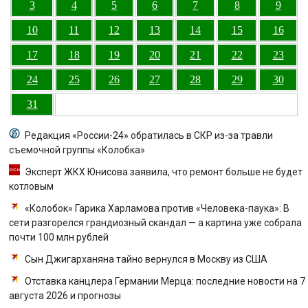
3
4
5
6
7
8
9
10
11
12
13
14
15
16
17
18
19
20
21
22
23
24
25
26
27
28
29
30
31
Редакция «России-24» обратилась в СКР из-за травли
съемочной группы «Колобка»
Эксперт ЖКХ Юнисова заявила, что ремонт больше не будет
котловым
«Колобок» Гарика Харламова против «Человека-паука»: В
сети разгорелся грандиозный скандал — а картина уже собрала
почти 100 млн рублей
Сын Джигарханяна тайно вернулся в Москву из США
Отставка канцлера Германии Мерца: последние новости на 7
августа 2026 и прогнозы