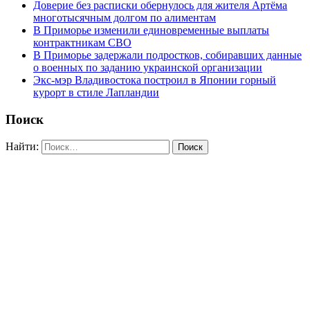
Доверие без расписки обернулось для жителя Артёма
многотысячным долгом по алиментам
В Приморье изменили единовременные выплаты
контрактникам СВО
В Приморье задержали подростков, собиравших данные
о военных по заданию украинской организации
Экс-мэр Владивостока построил в Японии горный
курорт в стиле Лапландии
Поиск
Найти: