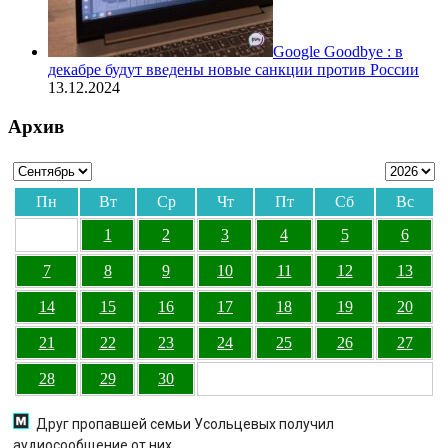
Google Goodbye : в
декабре будут введены новые санкции против России
13.12.2024
Архив
Пн
Вт
Ср
Чт
Пт
Сб
Вс
1
2
3
4
5
6
7
8
9
10
11
12
13
14
15
16
17
18
19
20
21
22
23
24
25
26
27
28
29
30
Друг пропавшей семьи Усольцевых получил
аудиосообщение от них