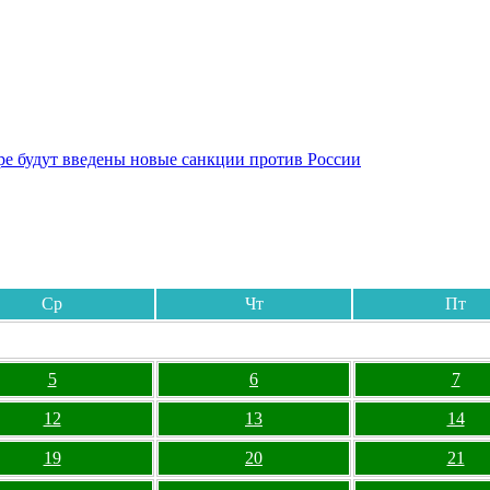
бре будут введены новые санкции против России
Ср
Чт
Пт
5
6
7
12
13
14
19
20
21