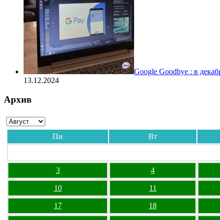
Google Goodbye : в дека
13.12.2024
Архив
Пн
Вт
3
4
10
11
17
18