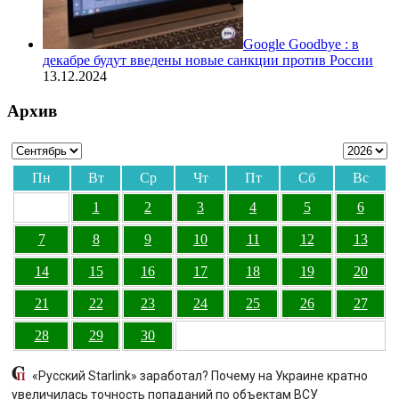
Google Goodbye : в
декабре будут введены новые санкции против России
13.12.2024
Архив
Пн
Вт
Ср
Чт
Пт
Сб
Вс
1
2
3
4
5
6
7
8
9
10
11
12
13
14
15
16
17
18
19
20
21
22
23
24
25
26
27
28
29
30
«Русский Starlink» заработал? Почему на Украине кратно
увеличилась точность попаданий по объектам ВСУ