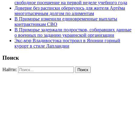
свободное посещение на первой неделе учебного года
Доверие без расписки обернулось для жителя Артёма
многотысячным долгом по алиментам
В Приморье изменили единовременные выплаты
контрактникам СВО
В Приморье задержали подростков, собиравших данные
о военных по заданию украинской организации
Экс-мэр Владивостока построил в Японии горный
курорт в стиле Лапландии
Поиск
Найти: