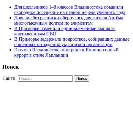
Для школьников 1–8 классов Владивостока объявили
свободное посещение на первой неделе учебного года
Доверие без расписки обернулось для жителя Артёма
многотысячным долгом по алиментам
В Приморье изменили единовременные выплаты
контрактникам СВО
В Приморье задержали подростков, собиравших данные
о военных по заданию украинской организации
Экс-мэр Владивостока построил в Японии горный
курорт в стиле Лапландии
Поиск
Найти: