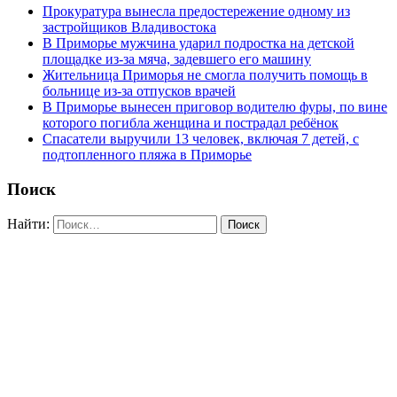
Прокуратура вынесла предостережение одному из
застройщиков Владивостока
В Приморье мужчина ударил подростка на детской
площадке из-за мяча, задевшего его машину
Жительница Приморья не смогла получить помощь в
больнице из-за отпусков врачей
В Приморье вынесен приговор водителю фуры, по вине
которого погибла женщина и пострадал ребёнок
Спасатели выручили 13 человек, включая 7 детей, с
подтопленного пляжа в Приморье
Поиск
Найти: