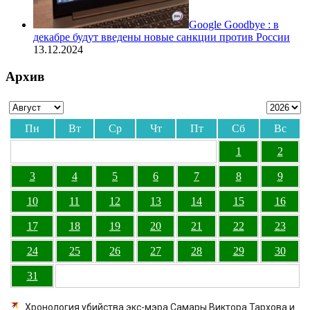
Google Goodbye : в
декабре будут введены новые санкции против России
13.12.2024
Архив
Пн
Вт
Ср
Чт
Пт
Сб
Вс
1
2
3
4
5
6
7
8
9
10
11
12
13
14
15
16
17
18
19
20
21
22
23
24
25
26
27
28
29
30
31
Хронология убийства экс-мэра Самары Виктора Тархова и