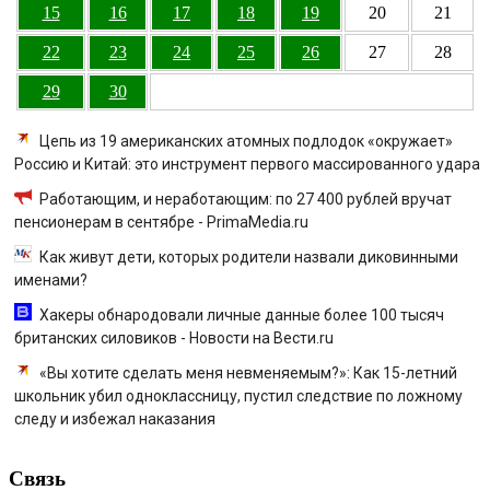
15
16
17
18
19
20
21
22
23
24
25
26
27
28
29
30
Цепь из 19 американских атомных подлодок «окружает»
Россию и Китай: это инструмент первого массированного удара
Работающим, и неработающим: по 27 400 рублей вручат
пенсионерам в сентябре - PrimaMedia.ru
Как живут дети, которых родители назвали диковинными
именами?
Хакеры обнародовали личные данные более 100 тысяч
британских силовиков - Новости на Вести.ru
«Вы хотите сделать меня невменяемым?»: Как 15-летний
школьник убил одноклассницу, пустил следствие по ложному
следу и избежал наказания
Связь