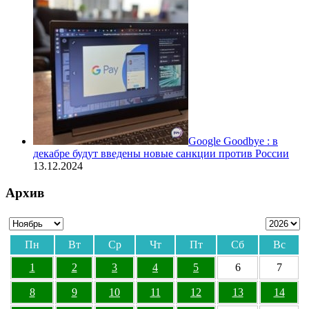
Google Goodbye : в
декабре будут введены новые санкции против России
13.12.2024
Архив
Пн
Вт
Ср
Чт
Пт
Сб
Вс
1
2
3
4
5
6
7
8
9
10
11
12
13
14