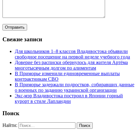
Свежие записи
Для школьников 1–8 классов Владивостока объявили
свободное посещение на первой неделе учебного года
Доверие без расписки обернулось для жителя Артёма
многотысячным долгом по алиментам
В Приморье изменили единовременные выплаты
контрактникам СВО
В Приморье задержали подростков, собиравших данные
о военных по заданию украинской организации
Экс-мэр Владивостока построил в Японии горный
курорт в стиле Лапландии
Поиск
Найти: