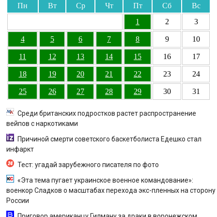
Пн
Вт
Ср
Чт
Пт
Сб
Вс
1
2
3
4
5
6
7
8
9
10
11
12
13
14
15
16
17
18
19
20
21
22
23
24
25
26
27
28
29
30
31
Среди британских подростков растет распространение
вейпов с наркотиками
Причиной смерти советского баскетболиста Едешко стал
инфаркт
Тест: угадай зарубежного писателя по фото
«Эта тема пугает украинское военное командование»:
военкор Сладков о масштабах перехода экс-пленных на сторону
России
Приговор американцу Гилману за драки в воронежском