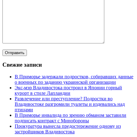
Свежие записи
В Приморье задержали подростков, собиравших данные
о военных по заданию украинской организации
Экс-мэр Владивостока построил в Японии горный
курорт в стиле Лапландии
Развлечение или преступление? Подростки во
Владивостоке разгромили туалеты и издевались над
птицами
В Приморье инвалида по зрению обманом заставили
подписать контракт с Минобороны
Прокуратура вынесла предостережение одному из
застройщиков Владивостока