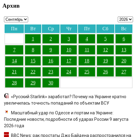
Архив
Пн
Вт
Ср
Чт
Пт
Сб
Вс
1
2
3
4
5
6
7
8
9
10
11
12
13
14
15
16
17
18
19
20
21
22
23
24
25
26
27
28
29
30
«Русский Starlink» заработал? Почему на Украине кратно
увеличилась точность попаданий по объектам ВСУ
Масштабный удар по Одессе и портам на Украине:
Последние новости, подробности об ударах России 9 августа
2026 года
BBC News: рак простаты Джо Байдена распространился на