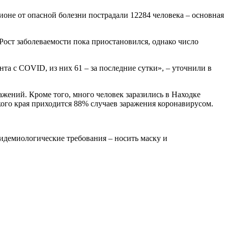
ионе от опасной болезни пострадали 12284 человека – основная
ост заболеваемости пока приостановился, однако число
та с COVID, из них 61 – за последние сутки», – уточнили в
жений. Кроме того, много человек заразились в Находке
кого края приходится 88% случаев заражения коронавирусом.
демиологические требования – носить маску и