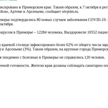
сировано в Приморском крае. Таким образом, к 7 октября в рег
ске, Артеме и Арсеньеве, сообщает otvprim.ru.
морье подтвердились 80 новых случаев заболевания COVID-19. Р
октября.
ирусом в Приморье – 12284 человека. Выздоровели 10552 пациен
краевой столице зафиксировано более 62% от общего числа зара
%) и Арсеньеве (3%). Таким образом, на крупные города Приморс
я эпидемии с болезнью в Приморье не справились 120 человек.
ной готовности. Жители края должны соблюдать санитарно-эпи