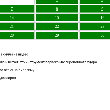
7
8
9
14
15
16
21
22
23
28
29
30
а сняли на видео
ию и Китай: это инструмент первого массированного удара
ро атаку на Хиросиму
 долларов