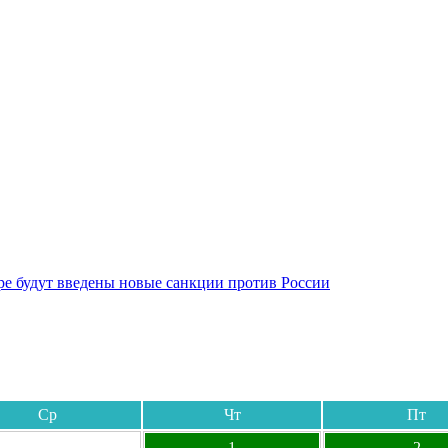
бре будут введены новые санкции против России
Ср
Чт
Пт
1
2