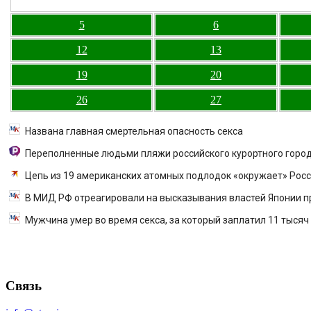
5
6
12
13
19
20
26
27
Названа главная смертельная опасность секса
Переполненные людьми пляжи российского курортного город
Цепь из 19 американских атомных подлодок «окружает» Росс
В МИД РФ отреагировали на высказывания властей Японии п
Мужчина умер во время секса, за который заплатил 11 тысяч
Связь