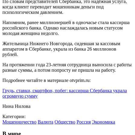
По словам представителей Сбербанка, это надёжная услуга,
когда клиент переводит мошенникам деньги под
психологическим давлением.
Напомним, ранее миллионершей в одночасье стала кассирша
российского банка. Однако наслаждалась новым статусом
молодая женщина недолго.
Жительница Нижнего Новгорода, сидевшая за кассовым
аппаратом в Сбербанке, украла из банка 26 миллионов
рублей.
На протяжении года 23-летняя сотрудница выносила с работы
разные суммы, а потом попросту не пришла на работу.
Подробнее читайте в материале otvprim.ru:
Грудь, ставки, смартфон, побег: кассирша Сбербанка украла
огромную сумму
Нина Нилова
Категории:
Мошенничество
Валюта
Общество
Россия
Экономика
В мире