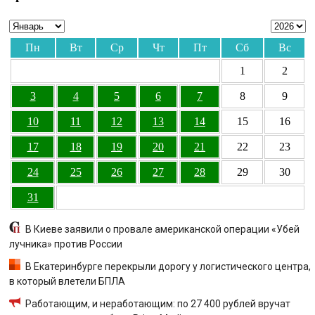
Пн
Вт
Ср
Чт
Пт
Сб
Вс
1
2
3
4
5
6
7
8
9
10
11
12
13
14
15
16
17
18
19
20
21
22
23
24
25
26
27
28
29
30
31
В Киеве заявили о провале американской операции «Убей
лучника» против России
В Екатеринбурге перекрыли дорогу у логистического центра,
в который влетели БПЛА
Работающим, и неработающим: по 27 400 рублей вручат