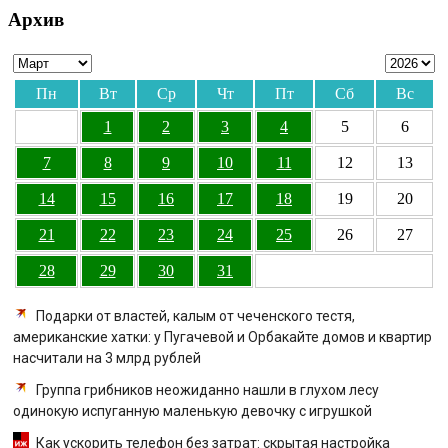
Архив
Пн
Вт
Ср
Чт
Пт
Сб
Вс
1
2
3
4
5
6
7
8
9
10
11
12
13
14
15
16
17
18
19
20
21
22
23
24
25
26
27
28
29
30
31
Подарки от властей, калым от чеченского тестя,
американские хатки: у Пугачевой и Орбакайте домов и квартир
насчитали на 3 млрд рублей
Группа грибников неожиданно нашли в глухом лесу
одинокую испуганную маленькую девочку с игрушкой
Как ускорить телефон без затрат: скрытая настройка