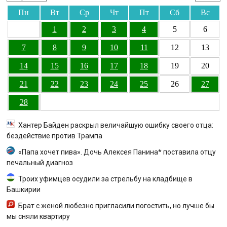
Пн
Вт
Ср
Чт
Пт
Сб
Вс
1
2
3
4
5
6
7
8
9
10
11
12
13
14
15
16
17
18
19
20
21
22
23
24
25
26
27
28
Хантер Байден раскрыл величайшую ошибку своего отца:
бездействие против Трампа
«Папа хочет пива». Дочь Алексея Панина* поставила отцу
печальный диагноз
Троих уфимцев осудили за стрельбу на кладбище в
Башкирии
Брат с женой любезно пригласили погостить, но лучше бы
мы сняли квартиру