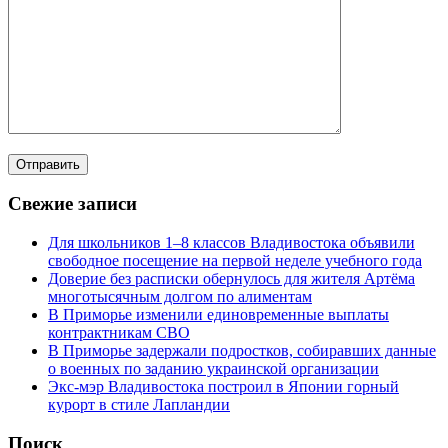
Свежие записи
Для школьников 1–8 классов Владивостока объявили
свободное посещение на первой неделе учебного года
Доверие без расписки обернулось для жителя Артёма
многотысячным долгом по алиментам
В Приморье изменили единовременные выплаты
контрактникам СВО
В Приморье задержали подростков, собиравших данные
о военных по заданию украинской организации
Экс-мэр Владивостока построил в Японии горный
курорт в стиле Лапландии
Поиск