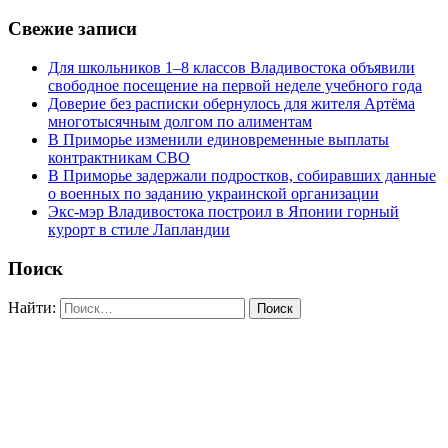
Свежие записи
Для школьников 1–8 классов Владивостока объявили
свободное посещение на первой неделе учебного года
Доверие без расписки обернулось для жителя Артёма
многотысячным долгом по алиментам
В Приморье изменили единовременные выплаты
контрактникам СВО
В Приморье задержали подростков, собиравших данные
о военных по заданию украинской организации
Экс-мэр Владивостока построил в Японии горный
курорт в стиле Лапландии
Поиск
Найти: