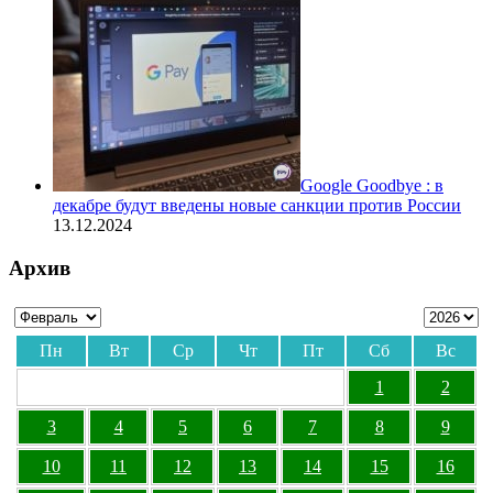
Google Goodbye : в
декабре будут введены новые санкции против России
13.12.2024
Архив
Пн
Вт
Ср
Чт
Пт
Сб
Вс
1
2
3
4
5
6
7
8
9
10
11
12
13
14
15
16