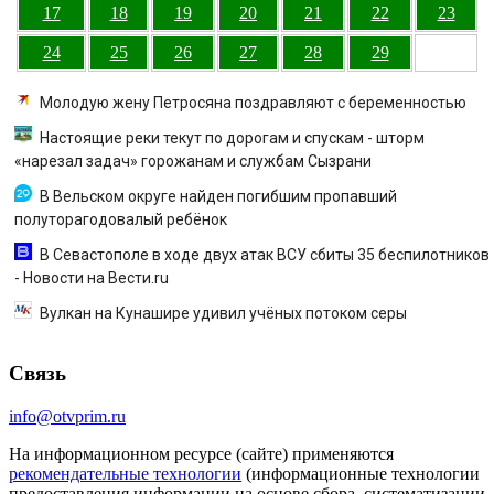
17
18
19
20
21
22
23
24
25
26
27
28
29
Молодую жену Петросяна поздравляют с беременностью
Настоящие реки текут по дорогам и спускам - шторм
«нарезал задач» горожанам и службам Сызрани
В Вельском округе найден погибшим пропавший
полуторагодовалый ребёнок
В Севастополе в ходе двух атак ВСУ сбиты 35 беспилотников
- Новости на Вести.ru
Вулкан на Кунашире удивил учёных потоком серы
Связь
info@otvprim.ru
На информационном ресурсе (сайте) применяются
рекомендательные технологии
(информационные технологии
предоставления информации на основе сбора, систематизации