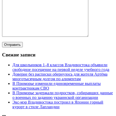
Свежие записи
Для школьников 1–8 классов Владивостока объявили
свободное посещение на первой неделе учебного года
Доверие без расписки обернулось для жителя Артёма
многотысячным долгом по алиментам
В Приморье изменили единовременные выплаты
контрактникам СВО
В Приморье задержали подростков, собиравших данные
о военных по заданию украинской организации
Экс-мэр Владивостока построил в Японии горный
курорт в стиле Лапландии