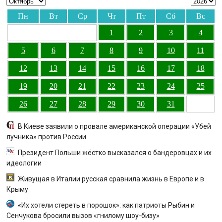
Пн
Вт
Ср
Чт
Пт
Сб
Вс
1
2
3
4
5
6
7
8
9
10
11
12
13
14
15
16
17
18
19
20
21
22
23
24
25
26
27
28
29
30
31
В Киеве заявили о провале американской операции «Убей
лучника» против России
Президент Польши жёстко высказался о бандеровцах и их
идеологии
Живущая в Италии русская сравнила жизнь в Европе и в
Крыму
«Их хотели стереть в порошок»: как патриоты Рыбин и
Сенчукова бросили вызов «гнилому шоу-бизу»