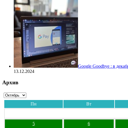
Google Goodbye : в дека
13.12.2024
Архив
Пн
Вт
5
6