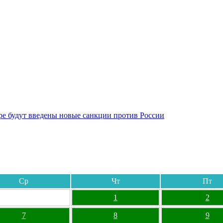
бре будут введены новые санкции против России
Ср
Чт
Пт
1
2
7
8
9