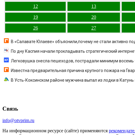
12
13
19
20
26
27
В «Салавате Юлаеве» объяснили,почему не стали активно п
По дну Каспия начали прокладывать стратегический интерне
Легковушка снесла пешеходов, пострадали минимум восемь ч
Известна предварительная причина крупного пожара на Гва
В Усть-Коксинском районе мужчина выпал из лодки в Катунь
Связь
info@otvprim.ru
На информационном ресурсе (сайте) применяются
рекомендате