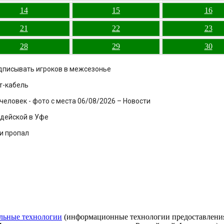
14
15
16
21
22
23
28
29
30
одписывать игроков в межсезонье
т-кабель
еловек - фото с места 06/08/2026 – Новости
рдейской в Уфе
 и пропал
льные технологии
(информационные технологии предоставления 