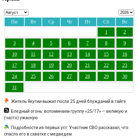
Пн
Вт
Ср
Чт
Пт
Сб
Вс
1
2
3
4
5
6
7
8
9
10
11
12
13
14
15
16
17
18
19
20
21
22
23
24
25
26
27
28
29
30
31
Житель Якутии выжил после 25 дней блужданий в тайге
Бледный огонь: вспоминаем группу «25/17» — великую и
(часто) ужасную
Подробности из первых уст: Участник СВО рассказал, что
спасло его в схватке с медведем