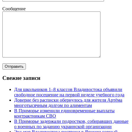
Сообщение
Свежие записи
Для школьников 1–8 классов Владивостока объявили
свободное посещение на первой неделе учебного года
Доверие без расписки обернулось для жителя Артёма
многотысячным долгом по алиментам
В Приморье изменили единовременные выплаты
контрактникам СВО
В Приморье задержали подростков, собиравших данные
о военных по заданию украинской организации
Экс-мэр Владивостока построил в Японии горный