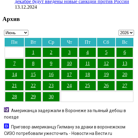
декабре будут введены новые санкции против России
13.12.2024
Архив
Пн
Вт
Ср
Чт
Пт
Сб
Вс
1
2
3
4
5
6
7
8
9
10
11
12
13
14
15
16
17
18
19
20
21
22
23
24
25
26
27
28
29
30
Американца задержали в Воронеже за пьяный дебош в
поезде
Приговор американцу Гилману за драки в воронежском
СИЗО потребовали ужесточить - Новости на Вести.ru