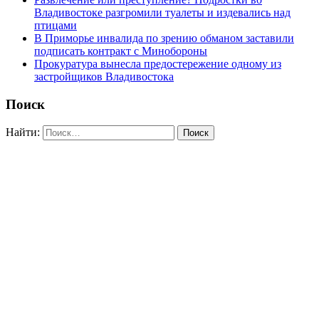
Владивостоке разгромили туалеты и издевались над
птицами
В Приморье инвалида по зрению обманом заставили
подписать контракт с Минобороны
Прокуратура вынесла предостережение одному из
застройщиков Владивостока
Поиск
Найти: