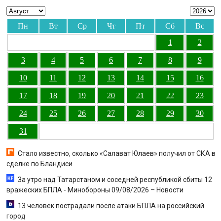
Пн
Вт
Ср
Чт
Пт
Сб
Вс
1
2
3
4
5
6
7
8
9
10
11
12
13
14
15
16
17
18
19
20
21
22
23
24
25
26
27
28
29
30
31
Стало известно, сколько «Салават Юлаев» получил от СКА в
сделке по Бландиси
За утро над Татарстаном и соседней республикой сбиты 12
вражеских БПЛА - Минобороны 09/08/2026 – Новости
13 человек пострадали после атаки БПЛА на российский
город