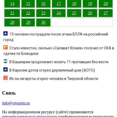
14
15
16
17
18
19
20
21
22
23
24
25
26
27
28
29
30
13 человек пострадали после атаки БПЛА на российский
город
Стало известно, сколько «Салават Юлаев» получил от СКА в
сделке по Бландиси
В Башкирии продолжают искать 11 пропавших без вести
В Карелии дотла сгорел деревянный дом (ФОТО)
Из-за сигареты сгорел человек в Тверской области
Связь
info@otvprim.ru
На информационном ресурсе (сайте) применяются
рекомендательные технологии
(информационные технологии