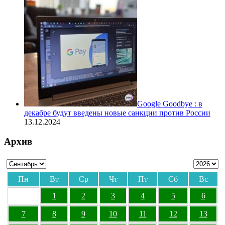
Google Goodbye : в
декабре будут введены новые санкции против России
13.12.2024
Архив
Пн
Вт
Ср
Чт
Пт
Сб
Вс
1
2
3
4
5
6
7
8
9
10
11
12
13