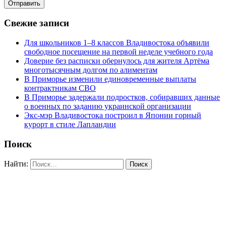
Свежие записи
Для школьников 1–8 классов Владивостока объявили
свободное посещение на первой неделе учебного года
Доверие без расписки обернулось для жителя Артёма
многотысячным долгом по алиментам
В Приморье изменили единовременные выплаты
контрактникам СВО
В Приморье задержали подростков, собиравших данные
о военных по заданию украинской организации
Экс-мэр Владивостока построил в Японии горный
курорт в стиле Лапландии
Поиск
Найти: