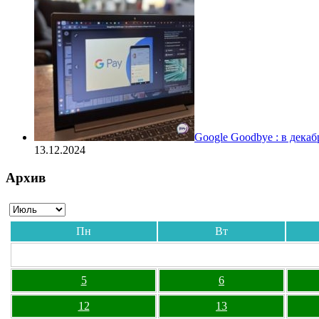
Google Goodbye : в дека
13.12.2024
Архив
Пн
Вт
5
6
12
13