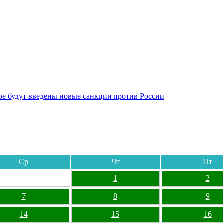
бре будут введены новые санкции против России
Ср
Чт
Пт
1
2
7
8
9
14
15
16