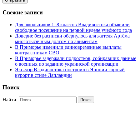
Свежие записи
Для школьников 1–8 классов Владивостока объявили
свободное посещение на первой неделе учебного года
Доверие без расписки обернулось для жителя Артёма
многотысячным долгом по алиментам
В Приморье изменили единовременные выплаты
контрактникам СВО
В Приморье задержали подростков, собиравших данные
о военных по заданию украинской организации
Экс-мэр Владивостока построил в Японии горный
курорт в стиле Лапландии
Поиск
Найти: