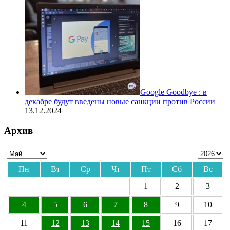
Google Goodbye : в
декабре будут введены новые санкции против России
13.12.2024
Архив
Пн
Вт
Ср
Чт
Пт
Сб
Вс
1
2
3
4
5
6
7
8
9
10
11
12
13
14
15
16
17