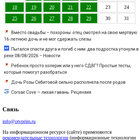
18
19
20
21
22
23
24
25
26
27
28
29
30
31
Вместо свадьбы – похороны: отец смотрел на свою мертвую
16-летнюю дочь и не мог сдержать слезы
Пытался спасти друга и погиб с ним: два подростка утонули в
реке 08/08/2026 – Новости
Ребенок просто холерик или у него СДВГ? Простые тесты,
которые помогут разобраться
Дочь Розы Сябитовой сильно располнела после родов
Corsair Cove — лихая гавань. Рецензия
Связь
info@otvprim.ru
На информационном ресурсе (сайте) применяются
рекомендательные технологии
(информационные технологии