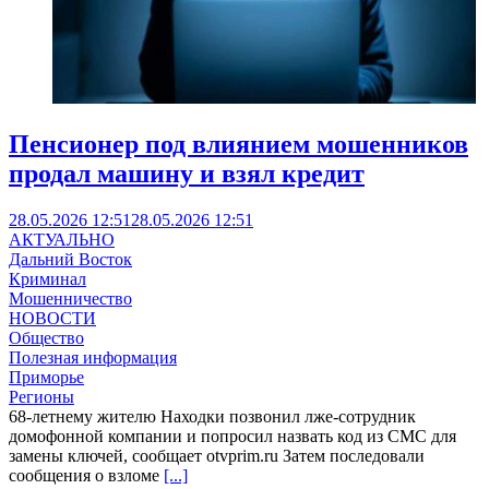
Пенсионер под влиянием мошенников
продал машину и взял кредит
28.05.2026 12:51
28.05.2026 12:51
АКТУАЛЬНО
Дальний Восток
Криминал
Мошенничество
НОВОСТИ
Общество
Полезная информация
Приморье
Регионы
68-летнему жителю Находки позвонил лже-сотрудник
домофонной компании и попросил назвать код из СМС для
замены ключей, сообщает otvprim.ru Затем последовали
сообщения о взломе
[...]