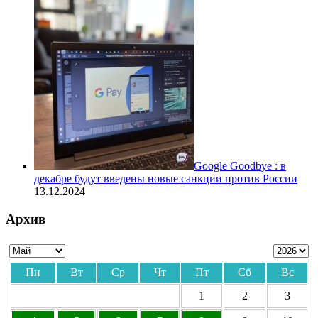
Google Goodbye : в
декабре будут введены новые санкции против России
13.12.2024
Архив
Пн
Вт
Ср
Чт
Пт
Сб
Вс
1
2
3