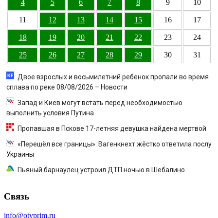
4
5
6
7
8
9
10
11
12
13
14
15
16
17
18
19
20
21
22
23
24
25
26
27
28
29
30
31
Двое взрослых и восьмилетний ребенок пропали во время
сплава по реке 08/08/2026 – Новости
Запад и Киев могут встать перед необходимостью
выполнить условия Путина
Пропавшая в Пскове 17-летняя девушка найдена мертвой
«Перешёл все границы»: Вагенкнехт жёстко ответила послу
Украины
Пьяный барнаулец устроил ДТП ночью в Шебалино
Связь
info@otvprim.ru