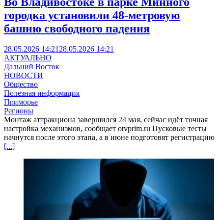
Во Владивостоке в парке Минного
городка установили 48-метровую
башню свободного падения
28.05.2026 14:21
28.05.2026 14:21
АКТУАЛЬНО
Дальний Восток
НОВОСТИ
Общество
Полезная информация
Приморье
Регионы
Монтаж аттракциона завершился 24 мая, сейчас идёт точная
настройка механизмов, сообщает otvprim.ru Пусковые тесты
начнутся после этого этапа, а в июне подготовят регистрацию
[...]