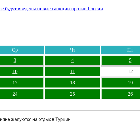
бре будут введены новые санкции против России
Ср
Чт
Пт
3
4
5
10
11
12
17
18
19
24
25
26
сияне жалуются на отдых в Турции