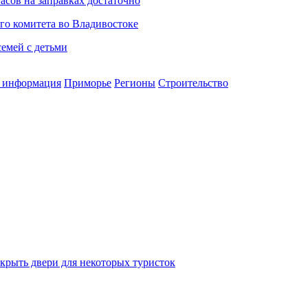
асов на заправках достаточно
го комитета во Владивостоке
семей с детьми
 информация
Приморье
Регионы
Строительство
крыть двери для некоторых туристок