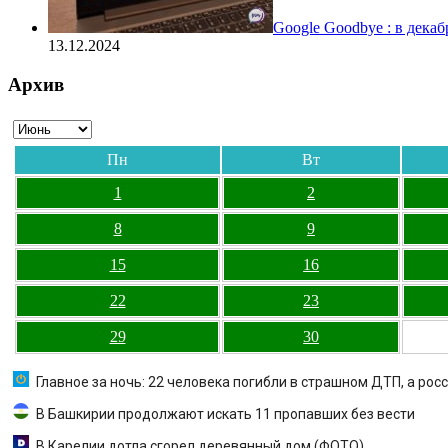
Google Goodbye : в дека
13.12.2024
Архив
Пн
Вт
1
2
8
9
15
16
22
23
29
30
Главное за ночь: 22 человека погибли в страшном ДТП, а рос
В Башкирии продолжают искать 11 пропавших без вести
В Карелии дотла сгорел деревянный дом (ФОТО)