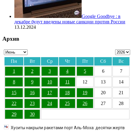
Google Goodbye : в
декабре будут введены новые санкции против России
13.12.2024
Архив
Пн
Вт
Ср
Чт
Пт
Сб
Вс
1
2
3
4
5
6
7
8
9
10
11
12
13
14
15
16
17
18
19
20
21
22
23
24
25
26
27
28
29
30
Хуситы накрыли ракетами порт Аль-Моха: десятки жертв