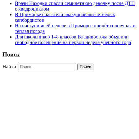
Врачи Находки спасли семилетнюю девочку после ДТП
с квадроциклом
В Приморье спасатели эвакуировали четверых
сапбордистов
На наступившей неделе в Приморье придёт солнечная и
тёплая погода
Для школьников 1–8 классов Владивостока объявили
свободное посещение на первой неделе учебного года
Поиск
Найти: