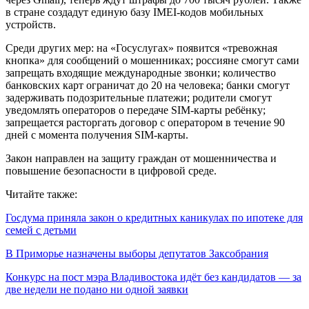
в стране создадут единую базу IMEI-кодов мобильных
устройств.
Среди других мер: на «Госуслугах» появится «тревожная
кнопка» для сообщений о мошенниках; россияне смогут сами
запрещать входящие международные звонки; количество
банковских карт ограничат до 20 на человека; банки смогут
задерживать подозрительные платежи; родители смогут
уведомлять операторов о передаче SIM-карты ребёнку;
запрещается расторгать договор с оператором в течение 90
дней с момента получения SIM-карты.
Закон направлен на защиту граждан от мошенничества и
повышение безопасности в цифровой среде.
Читайте также:
Госдума приняла закон о кредитных каникулах по ипотеке для
семей с детьми
В Приморье назначены выборы депутатов Заксобрания
Конкурс на пост мэра Владивостока идёт без кандидатов — за
две недели не подано ни одной заявки