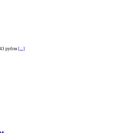
843 рубля
[...]
ям