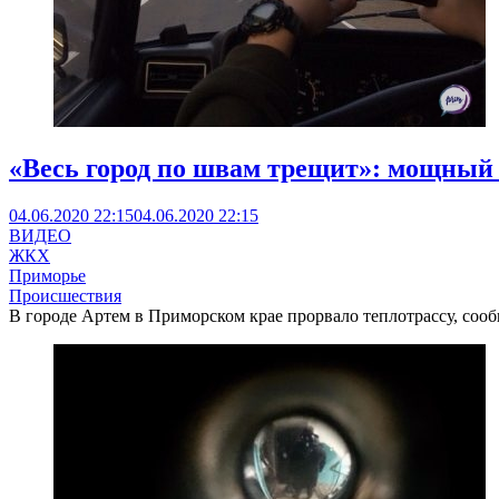
«Весь город по швам трещит»: мощный
04.06.2020 22:15
04.06.2020 22:15
ВИДЕО
ЖКХ
Приморье
Происшествия
В городе Артем в Приморском крае прорвало теплотрассу, соо