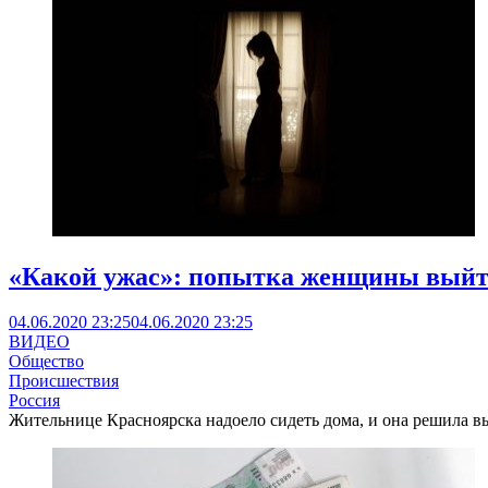
«Какой ужас»: попытка женщины выйти 
04.06.2020 23:25
04.06.2020 23:25
ВИДЕО
Общество
Происшествия
Россия
Жительнице Красноярска надоело сидеть дома, и она решила вый