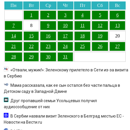
Пн
Вт
Ср
Чт
Пт
Сб
Вс
1
2
3
4
5
6
7
8
9
10
11
12
13
14
15
16
17
18
19
20
21
22
23
24
25
26
27
28
29
30
31
«Отвали, мужик!»: Зеленскому прилетело в Сети из-за визита
в Сербию
Мама рассказала, как ее сын остался без части пальца в
Детском саду в Западной Двине
Друг пропавшей семьи Усольцевых получил
аудиосообщение от них
В Сербии назвали визит Зеленского в Белград местью ЕС -
Новости на Вести.ru