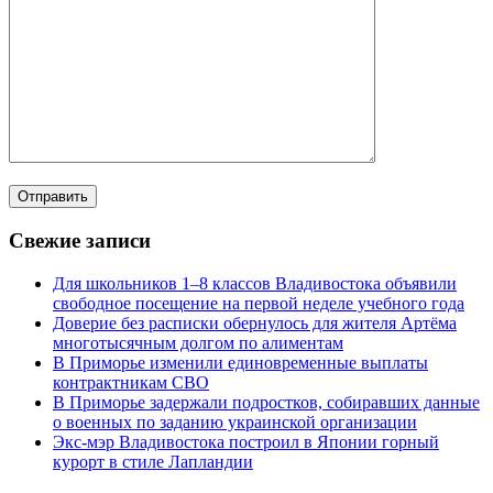
Свежие записи
Для школьников 1–8 классов Владивостока объявили
свободное посещение на первой неделе учебного года
Доверие без расписки обернулось для жителя Артёма
многотысячным долгом по алиментам
В Приморье изменили единовременные выплаты
контрактникам СВО
В Приморье задержали подростков, собиравших данные
о военных по заданию украинской организации
Экс-мэр Владивостока построил в Японии горный
курорт в стиле Лапландии