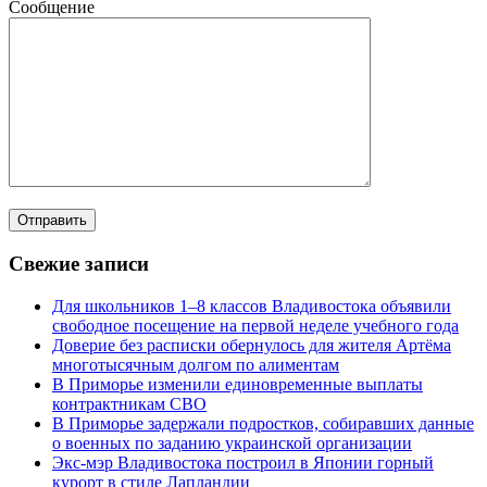
Сообщение
Свежие записи
Для школьников 1–8 классов Владивостока объявили
свободное посещение на первой неделе учебного года
Доверие без расписки обернулось для жителя Артёма
многотысячным долгом по алиментам
В Приморье изменили единовременные выплаты
контрактникам СВО
В Приморье задержали подростков, собиравших данные
о военных по заданию украинской организации
Экс-мэр Владивостока построил в Японии горный
курорт в стиле Лапландии