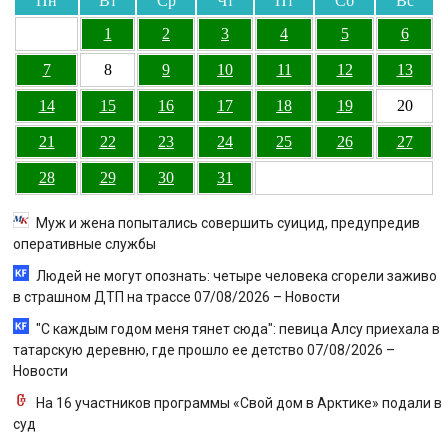
Пн
Вт
Ср
Чт
Пт
Сб
Вс
1
2
3
4
5
6
7
8
9
10
11
12
13
14
15
16
17
18
19
20
21
22
23
24
25
26
27
28
29
30
31
Муж и жена попытались совершить суицид, предупредив
оперативные службы
Людей не могут опознать: четыре человека сгорели заживо
в страшном ДТП на трассе 07/08/2026 – Новости
"С каждым годом меня тянет сюда": певица Алсу приехала в
татарскую деревню, где прошло ее детство 07/08/2026 –
Новости
На 16 участников программы «Свой дом в Арктике» подали в
суд