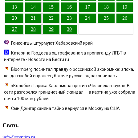
13
14
15
16
17
18
19
20
21
22
23
24
25
26
27
28
29
30
Гонконгцы штурмуют Хабаровский край
Катерина Гордеева оштрафована за пропаганду ЛГБТ в
интернете - Новости на Вести.ru
Bloomberg посчитал правду о российской экономике: эпоха,
когда «любой европеец богаче русского», закончилась
«Колобок» Гарика Харламова против «Человека-паука»: В
сети разгорелся грандиозный скандал — а картина уже собрала
почти 100 млн рублей
Сын Джигарханяна тайно вернулся в Москву из США
Связь
info@otvprim.ru