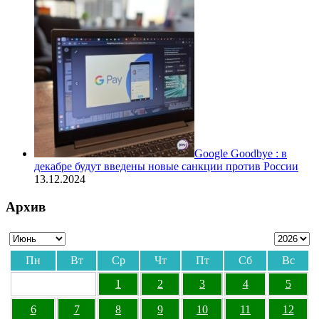
Google Goodbye : в
декабре будут введены новые санкции против России
13.12.2024
Архив
Пн
Вт
Ср
Чт
Пт
Сб
Вс
1
2
3
4
5
6
7
8
9
10
11
12