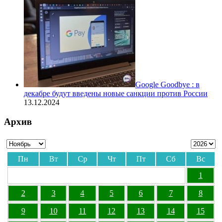
Google Goodbye : в
декабре будут введены новые санкции против России
13.12.2024
Архив
Пн
Вт
Ср
Чт
Пт
Сб
Вс
1
2
3
4
5
6
7
8
9
10
11
12
13
14
15