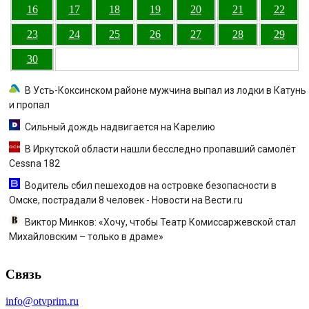
16
17
18
19
20
21
22
23
24
25
26
27
28
29
30
В Усть-Коксинском районе мужчина выпал из лодки в Катунь
и пропал
Сильный дождь надвигается на Карелию
В Иркутской области нашли бесследно пропавший самолёт
Cessna 182
Водитель сбил пешеходов на островке безопасности в
Омске, пострадали 8 человек - Новости на Вести.ru
Виктор Минков: «Хочу, чтобы Театр Комиссаржевской стал
Михайловским – только в драме»
Связь
info@otvprim.ru