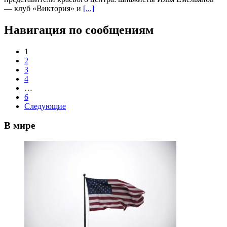
— клуб «Виктория» и
[...]
Навигация по сообщениям
1
2
3
4
…
6
Следующие
В мире