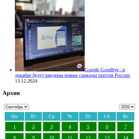
Google Goodbye : в
декабре будут введены новые санкции против России
13.12.2024
Архив
Пн
Вт
Ср
Чт
Пт
Сб
Вс
1
2
3
4
5
6
7
8
9
10
11
12
13
14