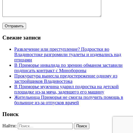
Свежие записи
Развлечение или преступление? Подростки во
Владивостоке разгромили туалеты и издевались над
птицами
В Приморье инвалида по зрению обманом заставили
подписать контракт с Минобороны
Прокуратура вынесла предостережение одному из
застройщиков Владивостока
В Приморье мужчина ударил подростка на детской
площадке из-за мяча, задевшего его машину
Жительница Приморья не смогла получить помощь в
больнице из-за отпусков врачей
Поиск
Найти: