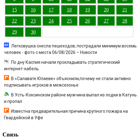
15
16
17
18
19
20
21
22
23
24
25
26
27
28
29
30
Легковушка снесла пешеходов, пострадали минимум восемь
человек - фото с места 06/08/2026 – Новости
По дну Каспия начали прокладывать стратегический
интернет-кабель
В «Салавате Юлаеве» объяснили,почему не стали активно
подписывать игроков в межсезонье
В Усть-Коксинском районе мужчина выпал из лодки в Катунь
и пропал
Известна предварительная причина крупного пожара на
Гвардейской в Уфе
Связь