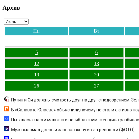
Архив
Пн
Вт
5
6
12
13
19
20
26
27
Путин и Си должны смотреть друг на друг с подозрением: З
В «Салавате Юлаеве» объяснили,почему не стали активно п
Пыталась спасти малыша и погибла с ним: женщина разбилась
Муж выломал дверь и зарезал жену из-за ревности (ФОТО)