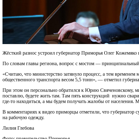
Жёсткий разнос устроил губернатор Приморья Олег Кожемяко п
По словам главы региона, вопрос с мостом — принципиальны
«Считаю, что министерство затянуло процесс, а тем временем
общественного транспорта весом 5,5 тонн», — отметил губерн
При этом он персонально обратился к Юрию Свяченовскому, м
поставлю, будете жить там. Там пять конструкций нужно сварит
где-то находиться, а мы будем получать жалобы от населения. 
В комментариях к видео приморцы отметили, что губернатор су
на рабочую одежду.
Лилия Глебова
Фото: правительство Приморья