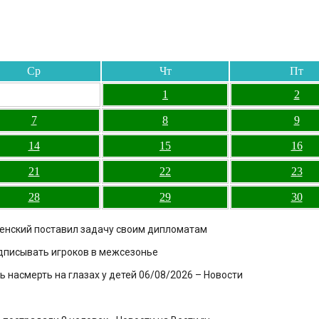
Ср
Чт
Пт
1
2
7
8
9
14
15
16
21
22
23
28
29
30
еленский поставил задачу своим дипломатам
одписывать игроков в межсезонье
 насмерть на глазах у детей 06/08/2026 – Новости