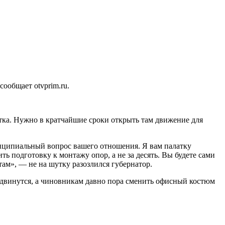
ообщает otvprim.ru.
стка. Нужно в кратчайшие сроки открыть там движение для
нципиальный вопрос вашего отношения. Я вам палатку
ть подготовку к монтажу опор, а не за десять. Вы будете сами
 там», — не на шутку разозлился губернатор.
 сдвинутся, а чиновникам давно пора сменить офисный костюм