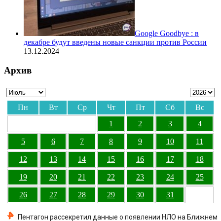
Google Goodbye : в
декабре будут введены новые санкции против России
13.12.2024
Архив
Пн
Вт
Ср
Чт
Пт
Сб
Вс
1
2
3
4
5
6
7
8
9
10
11
12
13
14
15
16
17
18
19
20
21
22
23
24
25
26
27
28
29
30
31
Пентагон рассекретил данные о появлении НЛО на Ближнем