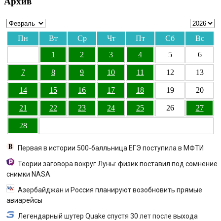
Архив
Пн
Вт
Ср
Чт
Пт
Сб
Вс
1
2
3
4
5
6
7
8
9
10
11
12
13
14
15
16
17
18
19
20
21
22
23
24
25
26
27
28
Первая в истории 500-балльница ЕГЭ поступила в МФТИ
Теории заговора вокруг Луны: физик поставил под сомнение
снимки NASA
Азербайджан и Россия планируют возобновить прямые
авиарейсы
Легендарный шутер Quake спустя 30 лет после выхода