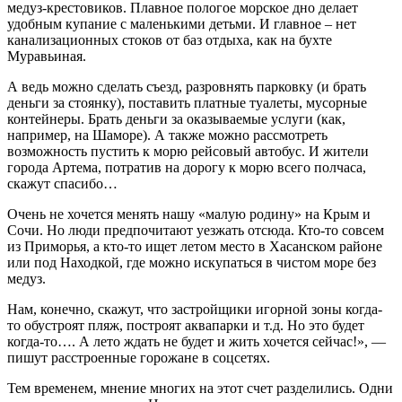
медуз-крестовиков. Плавное пологое морское дно делает
удобным купание с маленькими детьми. И главное – нет
канализационных стоков от баз отдыха, как на бухте
Муравьиная.
А ведь можно сделать съезд, разровнять парковку (и брать
деньги за стоянку), поставить платные туалеты, мусорные
контейнеры. Брать деньги за оказываемые услуги (как,
например, на Шаморе). А также можно рассмотреть
возможность пустить к морю рейсовый автобус. И жители
города Артема, потратив на дорогу к морю всего полчаса,
скажут спасибо…
Очень не хочется менять нашу «малую родину» на Крым и
Сочи. Но люди предпочитают уезжать отсюда. Кто-то совсем
из Приморья, а кто-то ищет летом место в Хасанском районе
или под Находкой, где можно искупаться в чистом море без
медуз.
Нам, конечно, скажут, что застройщики игорной зоны когда-
то обустроят пляж, построят аквапарки и т.д. Но это будет
когда-то…. А лето ждать не будет и жить хочется сейчас!», —
пишут расстроенные горожане в соцсетях.
Тем временем, мнение многих на этот счет разделились. Одни