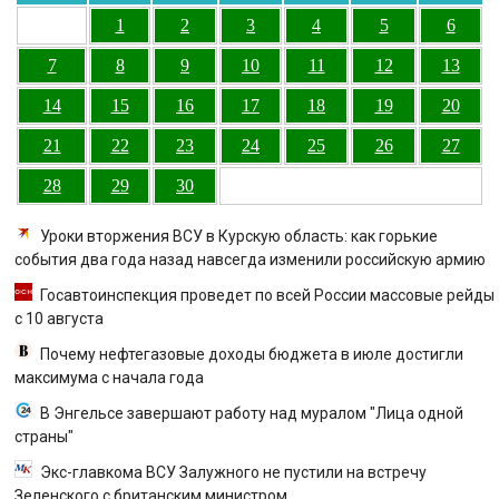
1
2
3
4
5
6
7
8
9
10
11
12
13
14
15
16
17
18
19
20
21
22
23
24
25
26
27
28
29
30
Уроки вторжения ВСУ в Курскую область: как горькие
события два года назад навсегда изменили российскую армию
Госавтоинспекция проведет по всей России массовые рейды
с 10 августа
Почему нефтегазовые доходы бюджета в июле достигли
максимума с начала года
В Энгельсе завершают работу над муралом "Лица одной
страны"
Экс-главкома ВСУ Залужного не пустили на встречу
Зеленского с британским министром