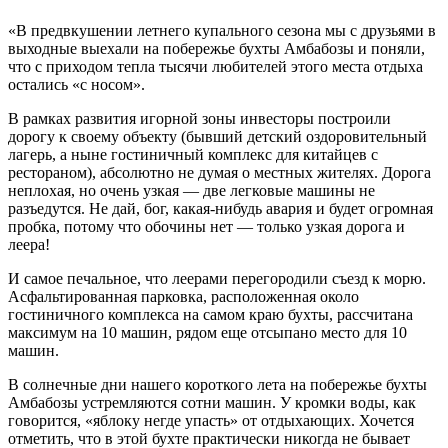
«В предвкушении летнего купального сезона мы с друзьями в
выходные выехали на побережье бухты Амбабозы и поняли,
что с приходом тепла тысячи любителей этого места отдыха
остались «с носом».
В рамках развития игорной зоны инвесторы построили
дорогу к своему объекту (бывший детский оздоровительный
лагерь, а ныне гостиничный комплекс для китайцев с
рестораном), абсолютно не думая о местных жителях. Дорога
неплохая, но очень узкая — две легковые машины не
разъедутся. Не дай, бог, какая-нибудь авария и будет огромная
пробка, потому что обочины нет — только узкая дорога и
леера!
И самое печальное, что леерами перегородили съезд к морю.
Асфальтированная парковка, расположенная около
гостиничного комплекса на самом краю бухты, рассчитана
максимум на 10 машин, рядом еще отсыпано место для 10
машин.
В солнечные дни нашего короткого лета на побережье бухты
Амбабозы устремляются сотни машин. У кромки воды, как
говорится, «яблоку негде упасть» от отдыхающих. Хочется
отметить, что в этой бухте практически никогда не бывает