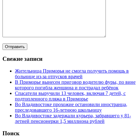
Свежие записи
Жительница Приморья не смогла получить помощь в
больнице из-за отпусков врачей
В Приморье вынесен приговор водителю фуры, по вине
которого погибла женщина и пострадал ребёнок
Спасатели выручили 13 человек, включая 7 детей, с
подтопленного пляжа в Приморье
Во Владивостоке прохожие остановили иностранца,
преследовавшего 16-летнюю школьницу
Во Владивостоке задержали курьера, забравшего у 81-
летней пенсионерки 1,5 миллиона рублей
Поиск