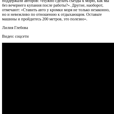
поддержали авторов: «Нужно сделать съезды к морю, как мы
без вечернего купания после работы?». Другие, наоборот,
отмечают: «Ставить авто у кромки моря не только незаконно,
но и невежливо по отношению к отдыхающим. Оставьте
машины и пройдитесь 200 метров, это полезно».
Лилия Глебова
Видео: соцсети