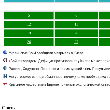
5
6
12
13
19
20
26
27
Украинские СМИ сообщили о взрывах в Киеве
«Война городов»: Дефицит противоракет у Киева может при
Рашкин, Ходунова, Левченко и примкнувший к ним Решульск
Августовское солнце обманчиво: почему коже необходима з
Крысиное нашествие в Европе признали экологической катаст
Связь