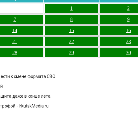
1
2
7
8
9
14
15
16
21
22
23
28
29
30
вести к смене формата СВО
ий
ащита даже в конце лета
рофой - IrkutskMedia.ru