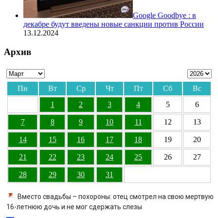
Google Goodbye : в
декабре будут введены новые санкции против России
13.12.2024
Архив
Пн
Вт
Ср
Чт
Пт
Сб
Вс
1
2
3
4
5
6
7
8
9
10
11
12
13
14
15
16
17
18
19
20
21
22
23
24
25
26
27
28
29
30
31
Вместо свадьбы – похороны: отец смотрел на свою мертвую
16-летнюю дочь и не мог сдержать слезы