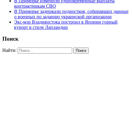
В Приморье изменили единовременные выплаты
контрактникам СВО
В Приморье задержали подростков, собиравших данные
о военных по заданию украинской организации
Экс-мэр Владивостока построил в Японии горный
курорт в стиле Лапландии
Поиск
Найти: