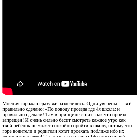
Мнения горожан сразу же разделились. Одни уверены — всё
правильно сделано: «По поводу проезда где 4я школа: и
правильно сделали! Там в принципе стоит знак что проезд
запрещён! И очень сильно бесит смотреть каждое утро как
твой ребёнок не может спокойно пройти в школу, потому что
горе водители и родители хотят проехать поближе ибо их
детям идти далеко! Так же как и со двора 14го дома порой