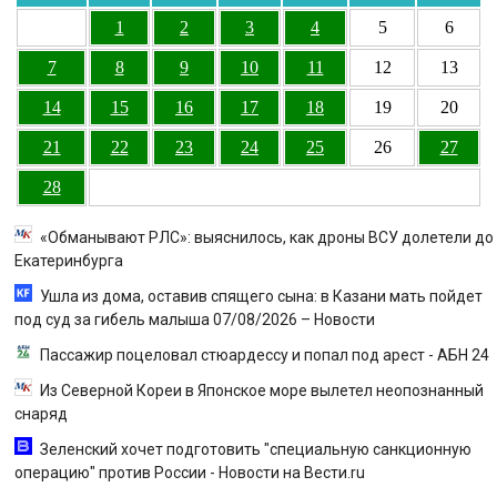
1
2
3
4
5
6
7
8
9
10
11
12
13
14
15
16
17
18
19
20
21
22
23
24
25
26
27
28
«Обманывают РЛС»: выяснилось, как дроны ВСУ долетели до
Екатеринбурга
Ушла из дома, оставив спящего сына: в Казани мать пойдет
под суд за гибель малыша 07/08/2026 – Новости
Пассажир поцеловал стюардессу и попал под арест - АБН 24
Из Северной Кореи в Японское море вылетел неопознанный
снаряд
Зеленский хочет подготовить "специальную санкционную
операцию" против России - Новости на Вести.ru