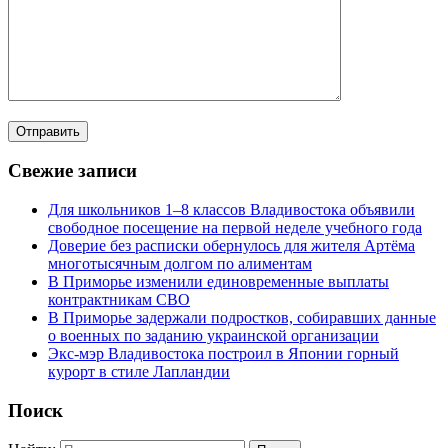
Свежие записи
Для школьников 1–8 классов Владивостока объявили
свободное посещение на первой неделе учебного года
Доверие без расписки обернулось для жителя Артёма
многотысячным долгом по алиментам
В Приморье изменили единовременные выплаты
контрактникам СВО
В Приморье задержали подростков, собиравших данные
о военных по заданию украинской организации
Экс-мэр Владивостока построил в Японии горный
курорт в стиле Лапландии
Поиск