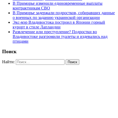
В Приморье изменили единовременные выплаты
контрактникам СВО
В Приморье задержали подростков, собиравших данные
о военных по заданию украинской организации
Экс-мэр Владивостока построил в Японии горный
курорт в стиле Лапландии
Развлечение или преступление? Подростки во
Владивостоке разгромили туалеты и издевались над
птицами
Поиск
Найти: