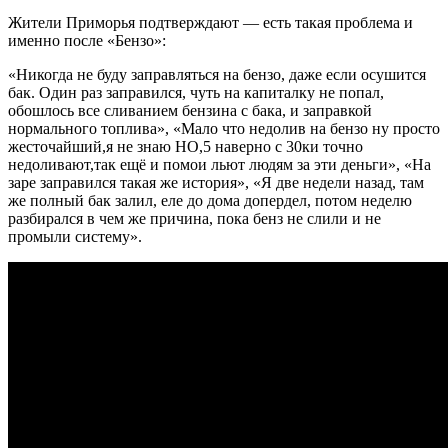
Жители Приморья подтверждают — есть такая проблема и
именно после «Бензо»:
«Никогда не буду заправляться на бензо, даже если осушится
бак. Один раз заправился, чуть на капиталку не попал,
обошлось все сливанием бензина с бака, и заправкой
нормального топлива», «Мало что недолив на бензо ну просто
жесточайший,я не знаю HO,5 наверно с 30ки точно
недоливают,так ещё и помои льют людям за эти деньги», «На
заре заправился такая же история», «Я две недели назад, там
же полный бак залил, еле до дома допердел, потом неделю
разбирался в чем же причина, пока бенз не слили и не
промыли систему».